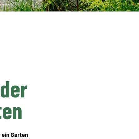
lder
ten
v ein Garten