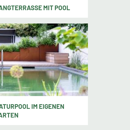
ANGTERRASSE MIT POOL
f Denzel, Engen
ATURPOOL IM EIGENEN
ARTEN
toria Riße, Neuss