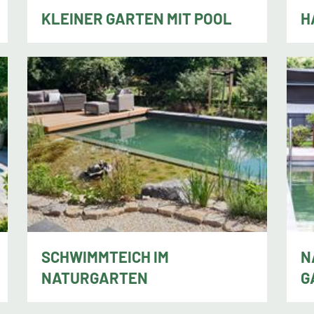
KLEINER GARTEN MIT POOL
H
Rolf Denzel, Hilzingen
Rol
SCHWIMMTEICH IM
N
NATURGARTEN
G
Victoria Riße, Meerbusch
Vic