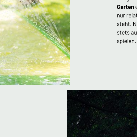
Garten
e
nur rela
steht. N
stets au
spielen.