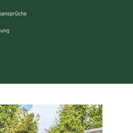
tsansprüche
tung