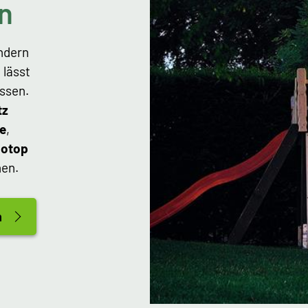
n
ndern
 lässt
ssen.
tz
he
,
iotop
en.
n