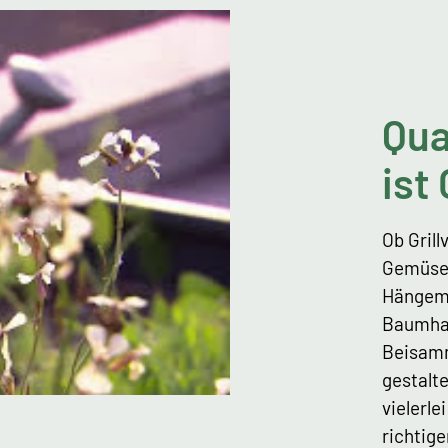
Qua
ist
Ob Gril
Gemüsea
Hängema
Baumhau
Beisamm
gestalte
vielerle
richtig